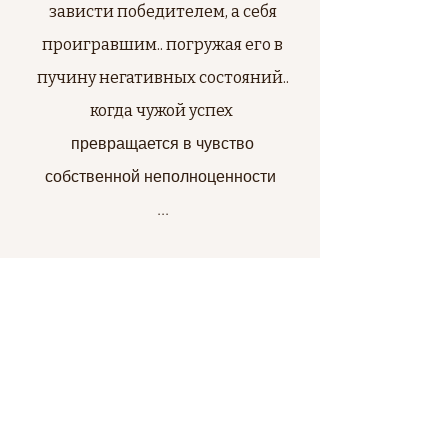
зависти победителем, а себя
проигравшим.. погружая его в
пучину негативных состояний..
когда чужой успех
превращается в чувство
собственной неполноценности
...
Если Вы желаете
прекратить
детскую игру в ревность и
Свяжитесь со мной
зависть, а в место
этого
построить адекватную
для коррекции !
самооценку, проявлять